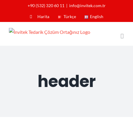
Skip
+90 (532) 320 60 11
|
info@invitek.com.tr
to
Harita
Türkçe
English
content
header